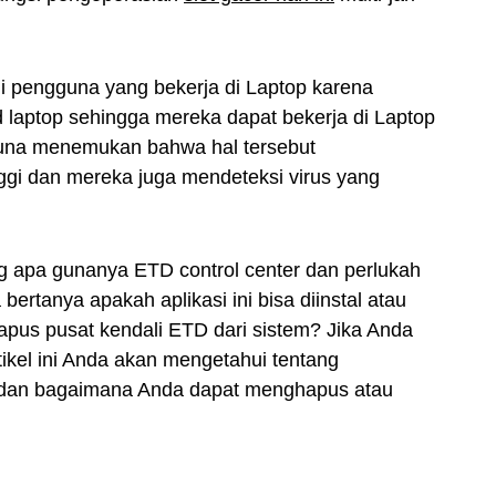
i pengguna yang bekerja di Laptop karena
 laptop sehingga mereka dapat bekerja di Laptop
na menemukan bahwa hal tersebut
i dan mereka juga mendeteksi virus yang
g apa gunanya ETD control center dan perlukah
 bertanya apakah aplikasi ini bisa diinstal atau
pus pusat kendali ETD dari sistem? Jika Anda
tikel ini Anda akan mengetahui tentang
p dan bagaimana Anda dapat menghapus atau