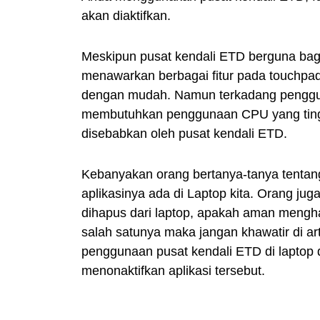
akan diaktifkan.
Meskipun pusat kendali ETD berguna bag
menawarkan berbagai fitur pada touchpad
dengan mudah. Namun terkadang penggu
membutuhkan penggunaan CPU yang tingg
disebabkan oleh pusat kendali ETD.
Kebanyakan orang bertanya-tanya tentan
aplikasinya ada di Laptop kita. Orang juga
dihapus dari laptop, apakah aman mengha
salah satunya maka jangan khawatir di ar
penggunaan pusat kendali ETD di lapto
menonaktifkan aplikasi tersebut.