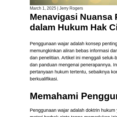
March 1, 2025
|
Jerry Rogers
Menavigasi Nuansa
dalam Hukum Hak Ci
Penggunaan wajar adalah konsep pentin
memungkinkan aliran bebas informasi dan
dan penelitian. Artikel ini menggali sel
dan panduan mengenai penerapannya. Ing
pertanyaan hukum tertentu, sebaiknya ko
berkualifikasi.
Memahami Penggun
Penggunaan wajar adalah doktrin hukum 