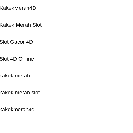
KakekMerah4D
Kakek Merah Slot
Slot Gacor 4D
Slot 4D Online
kakek merah
kakek merah slot
kakekmerah4d