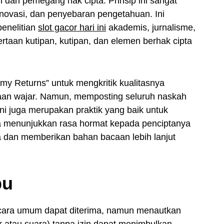
 dari pemegang hak cipta. Prinsip ini sangat
inovasi, dan penyebaran pengetahuan. Ini
penelitian
slot gacor hari ini
akademis, jurnalisme,
taan kutipan, kutipan, dan elemen berhak cipta
my Returns” untuk mengkritik kualitasnya
an wajar. Namun, memposting seluruh naskah
Ini juga merupakan praktik yang baik untuk
ya menunjukkan rasa hormat kepada penciptanya
da dan memberikan bahan bacaan lebih lanjut
bu
secara umum dapat diterima, namun menautkan