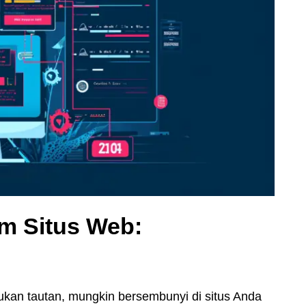
m Situs Web:
an tautan, mungkin bersembunyi di situs Anda