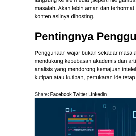
langsung ke file media (seperti file gamb
masalah. Akan lebih aman dan terhorma
konten aslinya dihosting.
Pentingnya Penggu
Penggunaan wajar bukan sekadar masalah
mendukung kebebasan akademis dan artist
analisis yang mendorong kemajuan intelek
kutipan atau kutipan, pertukaran ide teta
Share:
Facebook
Twitter
Linkedin