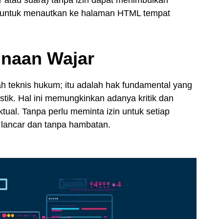
ar atau suara) tanpa izin dapat menimbulkan
t untuk menautkan ke halaman HTML tempat
naan Wajar
 teknis hukum; itu adalah hak fundamental yang
ik. Hal ini memungkinkan adanya kritik dan
tual. Tanpa perlu meminta izin untuk setiap
p lancar dan tanpa hambatan.