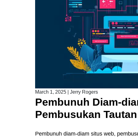
March 1, 2025
|
Jerry Rogers
Pembunuh Diam-dia
Pembusukan Tautan
Pembunuh diam-diam situs web, pembusuk